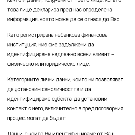
както и данни, получени от трето лице, когато
това лице декларира пред нас определена
информация, която може да се отнася до Вас.
Като регистрирана небанкова финансова
институция, ние сме задължени да
идентифицираме надлежно всеки клиент –
физическо или юридическо лице.
Категориите лични данни, които ни позволяват
да установим самоличността и да
идентифицираме субекта, да установим
контакт с него, включително в преддоговорния
процес, могат да бъдат:
Данни, с които Ви идентифицираме от Ваш