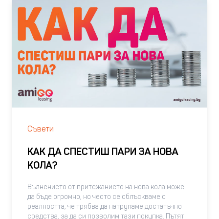
нали?! Почистването на чистачките с малко етилов
спирт върху микрофибърна кърпа е евтин, но
ефективен начин
Съвети
КАК ДА СПЕСТИШ ПАРИ ЗА НОВА
КОЛА?
Вълнението от притежанието на нова кола може
да бъде огромно, но често се сблъскваме с
реалността, че трябва да натрупаме достатъчно
средства, за да си позволим тази покупка. Пътят