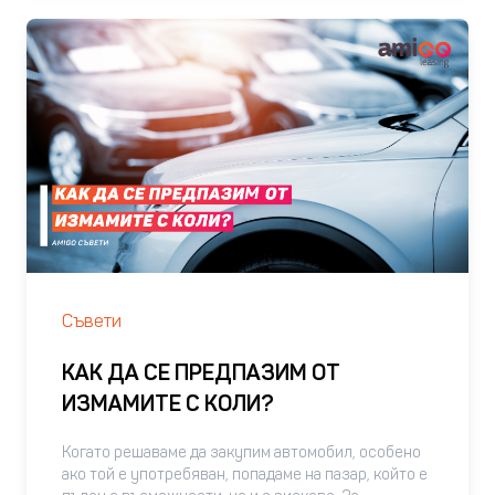
информация за доходите си или си отхвърлен от
банките. За това ние ти предлагаме лизинг без
нуждата от доказване на доходи, което прави
процеса по-лесен з
Съвети
КАК ДА СЕ ПРЕДПАЗИМ ОТ
ИЗМАМИТЕ С КОЛИ?
Когато решаваме да закупим автомобил, особено
ако той е употребяван, попадаме на пазар, който е