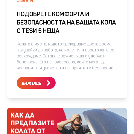
Съвети
ПОДОБРЕТЕ КОМФОРТА И
БЕЗОПАСНОСТТА НА ВАШАТА КОЛА
С ТЕЗИ 5 НЕЩА
Колата е място, където прекарваме доста време –
пътувайки до работа, на излет или просто като се
разхождаме. Затова е важно тя да е удобна и
безопасна. Ето пет аксесоара, които могат да
направят пътуването ти по-приятно и безопасно. -
Зарядно за кола Колко пъти си оставал без
батерия в най-неподходящия момент? Със
ВИЖ ОЩЕ
зарядното за кола вече няма да имаш този
проблем. То осигурява постоянен източник на
електроенергия и позволява на устройствата ти
да работят без прекъсване. При избор на зарядно,
внимавай да е съвместимо с твоите устройства. -
Универсална стойка за телефон Навигацията е
нераздел