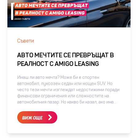
Съвети
АВТО МЕЧТИТЕ СЕ ПРЕВРЪЩАТ В
РЕАЛНОСТ С AMIGO LEASING
Имаш ли авто мечта? Може би е спортен
автомобил, луксозен седан или мощен SUV. Но
често тези мечти изглеждат недостижими поради
финансови ограничения или сложностите на
автомобилния пазар. Но какво би казал, ако има
начин да превърнеш тази мечта в реалност? Amigo
Leasing ти предлага лизинг на употребявани
ВИЖ ОЩЕ
автомобили, като улеснява процеса с няколко
ключови предимства: - Без доказване на доходи:
разбираме, че може би не можеш да предоставиш