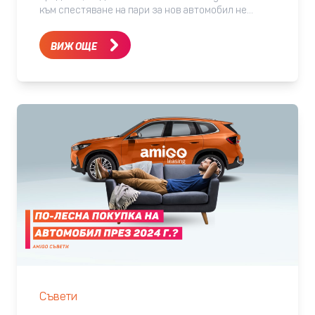
към спестяване на пари за нов автомобил не
трябва да бъде труден, ако следваш няколко
ключови стъпки, които ще ти помогнат да
ВИЖ ОЩЕ
превърнеш мечтата си в реалност. Определи
реалистична сума Първата стъпка е да определиш
колко точно може да струва автомобилът, който
желаеш. Бъди реалист относно сумата, като
съобразиш с твоите финансови възможности и
нужди. Разгледай различни модели и марки, за да
намериш най-добрата цен
Съвети