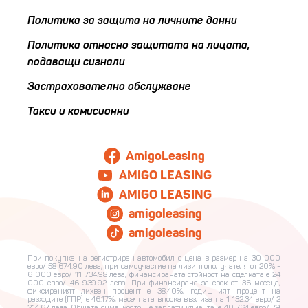
Политика за защита на личните данни
Политика относно защитата на лицата,
подаващи сигнали
Застрахователно обслужване
Такси и комисионни
AmigoLeasing
AMIGO LEASING
AMIGO LEASING
amigoleasing
amigoleasing
При покупка на регистриран автомобил с цена в размер на 30 000
евро/ 58 674.90 лева, при самоучастие на лизингополучателя от 20% -
6 000 евро/ 11 734.98 лева, финансираната стойност на сделката е 24
000 евро/ 46 939.92 лева. При финансиране за срок от 36 месеца,
фиксираният лихвен процент е 38.40%, годишният процент на
разходите (ГПР) е 46.17%, месечната вноска възлиза на 1 132.34 евро/ 2
214.67 лева. Общата сума, която ще заплати клиента, е 40 764 евро/ 79