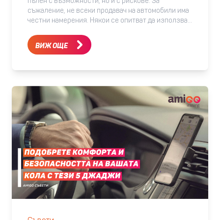
пълен с възможности, но и с рискове. За
съжаление, не всеки продавач на автомобили има
честни намерения. Някои се опитват да използват
липсата на информация или опит на купувачите, за
да им продадат автомобил с проблеми. Затова е
ВИЖ ОЩЕ
изключително важно да бъдем добре
информирани и внимателни, когато търсим да
закупим употребявана кола. Нека да разгледаме
някои от основните измами, които можем да
срещнем, и как да се предпазим от тях. -
Манипулации с пробега: Това е една от най-
честите измами в България