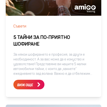
Съвети
5 ТАЙНИ ЗА ПО-ПРИЯТНО
ШОФИРАНЕ
За някои шофирането е професия, за други е
необходимост. А за вас може да е изкуство и
удоволствие! Представяме ви нашите 5 малки
автомобилни тайни, с които да „хакнете“
ежедневието зад волана. Важно е да отбележим
,че НЕ е нужно да сте автомобилен експерт за да
се възползвате от тези съвети. Те са за всеки
ВИЖ ОЩЕ
запален шофьор! 1. „ОСВЕЖЕТЕ“ ЧИСТАЧКИТЕ СЪС
СПИРТ Чисти чистачки! Не е глезотия, това е от
изключителна важност – иначе… сещате се за
онези ивици и драскотини от прах по стъклото,