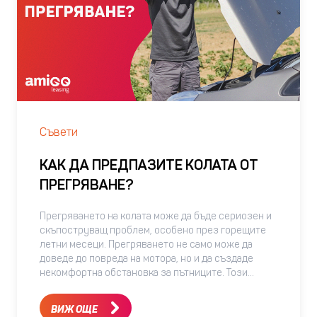
Съвети
КАК ДА ПРЕДПАЗИТЕ КОЛАТА ОТ
ПРЕГРЯВАНЕ?
Прегряването на колата може да бъде сериозен и
скъпоструващ проблем, особено през горещите
летни месеци. Прегряването не само може да
доведе до повреда на мотора, но и да създаде
некомфортна обстановка за пътниците. Този
сезон поставя автомобила и неговите системи
пред сериозни предизвикателства и трудности
ВИЖ ОЩЕ
особено за по-старите коли. За това тук ще